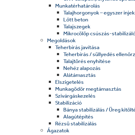
Munkatérhatárolás
Talajhorgonyok – egyszer injek
Lőtt beton
Talajszegek
Mikrocölöp csúszás-stabilizál
Megoldások
Teherbírás javítása
Teherbírás / süllyedés ellenőr
Talajtörés enyhítése
Nehéz alapozás
Alátámasztás
Elszigetelés
Munkagödör megtámasztás
Szivárgáskezelés
Stabilizáció
Bánya stabilizálás / Üreg kitölt
Alagútépítés
Rézsü stabilizálás
Ágazatok