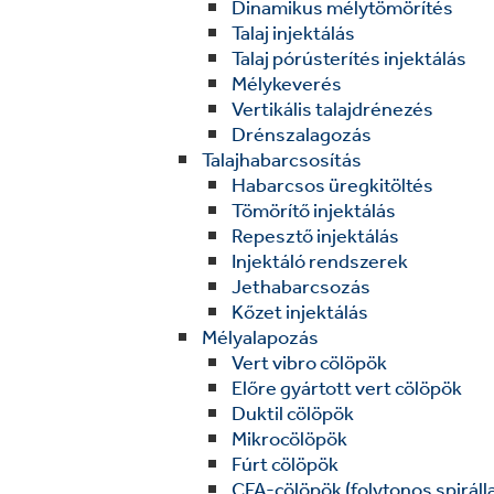
Dinamikus mélytömörítés
Talaj injektálás
Talaj pórústerítés injektálás
Mélykeverés
Vertikális talajdrénezés
Drénszalagozás
Talajhabarcsosítás
Habarcsos üregkitöltés
Tömörítő injektálás
Repesztő injektálás
Injektáló rendszerek
Jethabarcsozás
Kőzet injektálás
Mélyalapozás
Vert vibro cölöpök
Előre gyártott vert cölöpök
Duktil cölöpök
Mikrocölöpök
Fúrt cölöpök
CFA-cölöpök (folytonos spirálla