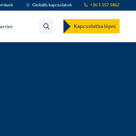
orrások
Globális kapcsolatok
+36 1 557 5862
Contact
Kapcsolatba lépni
arrier
US
Dropdown
Menu