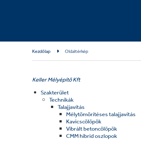
Breadcrumb
Kezdőlap
Oldaltérkép
Keller Mélyépítő Kft
Szakterület
Technikák
Talajjavítás
Mélytömörítéses talajjavítás
Kavicscölöpök
Vibrált betoncölöpök
CMM hibrid oszlopok