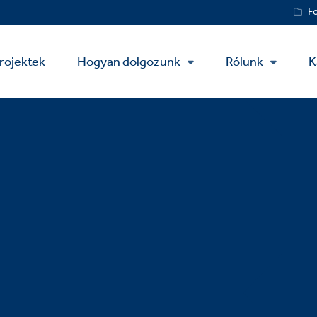
Service
F
Menu
rojektek
Hogyan dolgozunk
Rólunk
K