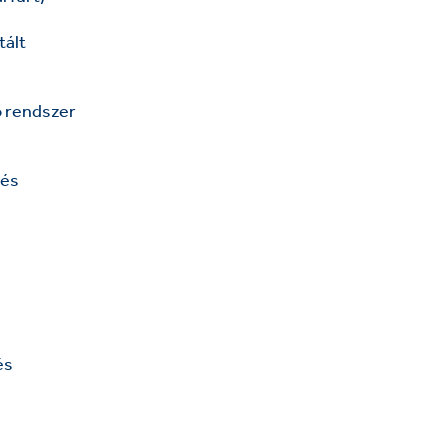
tált
ó rendszer
zés
és