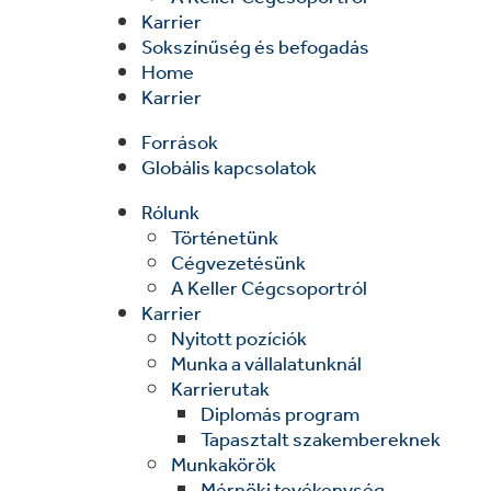
Karrier
Sokszínűség és befogadás
Home
Karrier
Források
Globális kapcsolatok
Rólunk
Történetünk
Cégvezetésünk
A Keller Cégcsoportról
Karrier
Nyitott pozíciók
Munka a vállalatunknál
Karrierutak
Diplomás program
Tapasztalt szakembereknek
Munkakörök
Mérnöki tevékenység