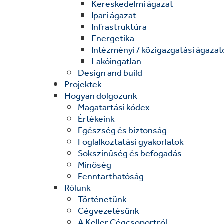
Kereskedelmi ágazat
Ipari ágazat
Infrastruktúra
Energetika
Intézményi / közigazgatási ágazat
Lakóingatlan
Design and build
Projektek
Hogyan dolgozunk
Magatartási kódex
Értékeink
Egészség és biztonság
Foglalkoztatási gyakorlatok
Sokszínűség és befogadás
Minőség
Fenntarthatóság
Rólunk
Történetünk
Cégvezetésünk
A Keller Cégcsoportról