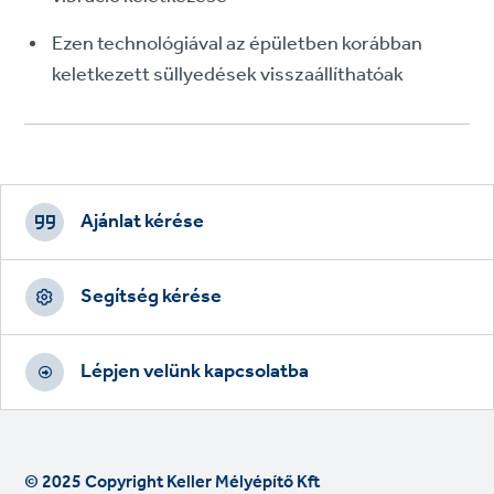
Ezen technológiával az épületben korábban
keletkezett süllyedések visszaállíthatóak
Footer
CTAs
Ajánlat kérése
Segítség kérése
Lépjen velünk kapcsolatba
© 2025 Copyright Keller Mélyépítő Kft