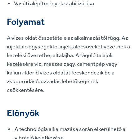
Vasúti alépítmények stabilizálása
Folyamat
A vizes oldat összetétele az alkalmazástól függ. Az
injektáló egységektől injektálócsöveket vezetnek a
kezelési övezetbe, altalajba. A táguló talajok
kezelésére víz, meszes zagy, cementpép vagy
kálium-klorid vizes oldatát fecskendezik be a
zsugorodás/duzzadás lehetőségének
csökkentésére.
Előnyök
A technológia alkalmazása során elkerülhető a
vibráció keletkezése