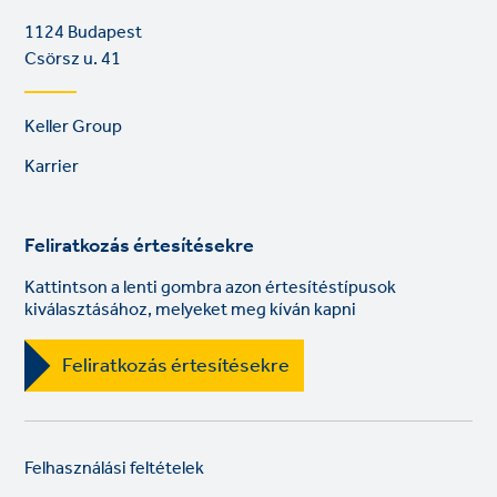
1124 Budapest
Csörsz u. 41
Footer
Keller Group
links
Karrier
Feliratkozás értesítésekre
Kattintson a lenti gombra azon értesítéstípusok
kiválasztásához, melyeket meg kíván kapni
Feliratkozás értesítésekre
Legal
So
Felhasználási feltételek
links
lin