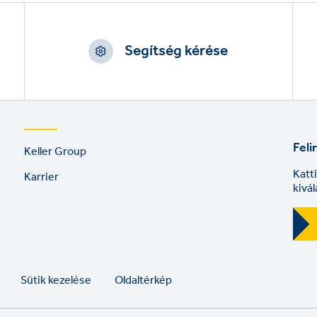
Segítség kérése
Footer
Feli
Keller Group
links
Katt
Karrier
kivá
Sütik kezelése
Oldaltérkép