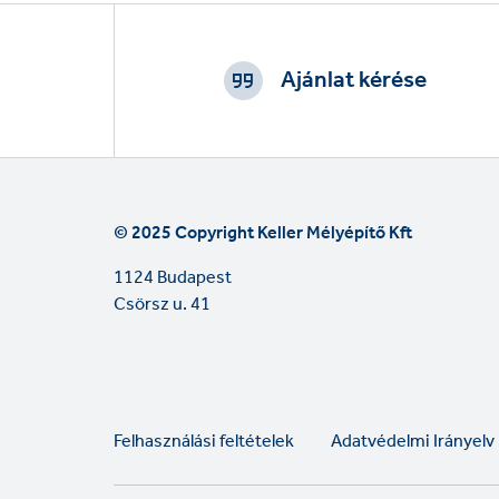
Footer
CTAs
Ajánlat kérése
© 2025 Copyright Keller Mélyépítő Kft
1124 Budapest
Csörsz u. 41
Legal
Felhasználási feltételek
Adatvédelmi Irányelv
links