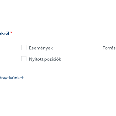
akról
Események
Forrá
Nyitott pozíciók
rányelvünket