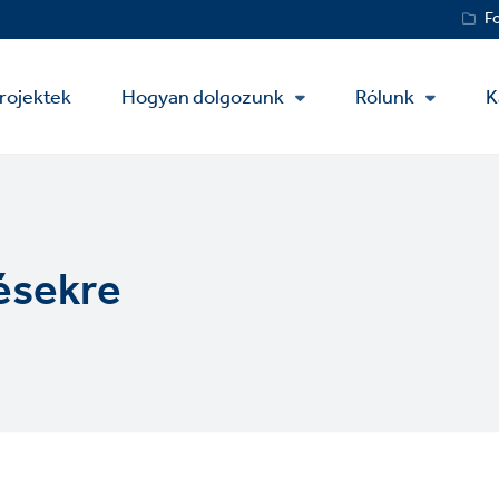
Service
F
Menu
rojektek
Hogyan dolgozunk
Rólunk
K
tésekre