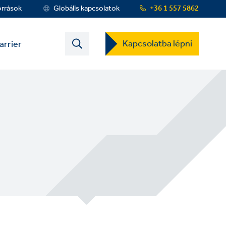
orrások
Globális kapcsolatok
+36 1 557 5862
Contact
Kapcsolatba lépni
arrier
US
Dropdown
Menu