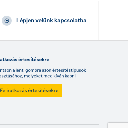
Lépjen velünk kapcsolatba
ratkozás értesítésekre
intson a lenti gombra azon értesítéstípusok
lasztásához, melyeket meg kíván kapni
Feliratkozás értesítésekre