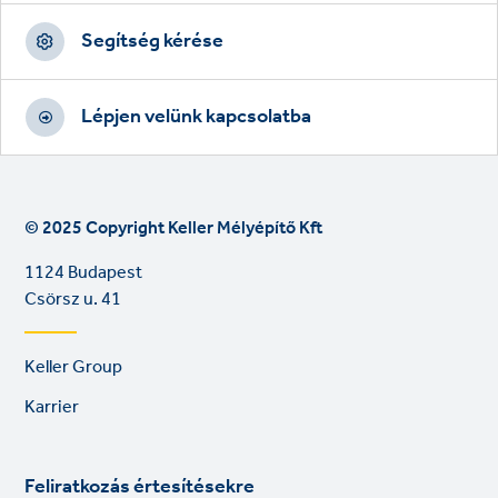
Segítség kérése
Lépjen velünk kapcsolatba
© 2025 Copyright Keller Mélyépítő Kft
1124 Budapest
Csörsz u. 41
Footer
Keller Group
links
Karrier
Feliratkozás értesítésekre