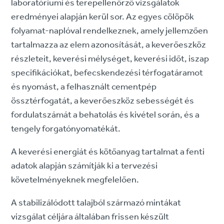
laboratóriumi és terepellenőrző vizsgálatok
eredményei alapján kerül sor. Az egyes cölöpök
folyamat-naplóval rendelkeznek, amely jellemzően
tartalmazza az elem azonosítását, a keverőeszköz
részleteit, keverési mélységet, keverési időt, iszap
specifikációkat, befecskendezési térfogatáramot
és nyomást, a felhasznált cementpép
össztérfogatát, a keverőeszköz sebességét és
fordulatszámát a behatolás és kivétel során, és a
tengely forgatónyomatékát.
A keverési energiát és kötőanyag tartalmat a fenti
adatok alapján számítják ki a tervezési
követelményeknek megfelelően.
A stabilizálódott talajból származó mintákat
vizsgálat céljára általában frissen készült