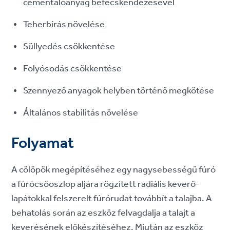
cementálóanyag befecskendezésével
Teherbírás növelése
Süllyedés csökkentése
Folyósodás csökkentése
Szennyező anyagok helyben történő megkötése
Általános stabilitás növelése
Folyamat
A cölöpök megépítéséhez egy nagysebességű fúró
a fúrócsőoszlop aljára rögzített radiális keverő-
lapátokkal felszerelt fúrórudat továbbít a talajba. A
behatolás során az eszköz felvagdalja a talajt a
keverésének előkészítéséhez. Miután az eszköz