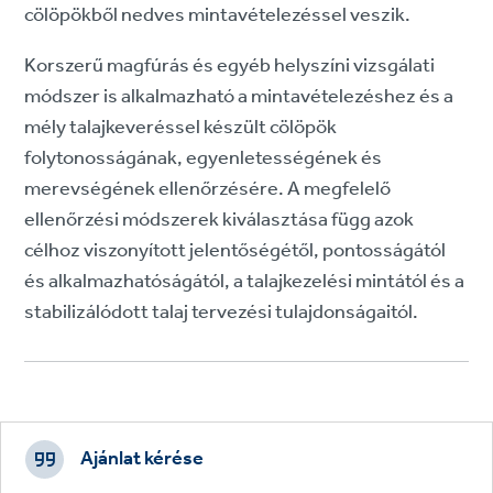
cölöpökből nedves mintavételezéssel veszik.
Korszerű magfúrás és egyéb helyszíni vizsgálati
módszer is alkalmazható a mintavételezéshez és a
mély talajkeveréssel készült cölöpök
folytonosságának, egyenletességének és
merevségének ellenőrzésére. A megfelelő
ellenőrzési módszerek kiválasztása függ azok
célhoz viszonyított jelentőségétől, pontosságától
és alkalmazhatóságától, a talajkezelési mintától és a
stabilizálódott talaj tervezési tulajdonságaitól.
Footer
CTAs
Ajánlat kérése