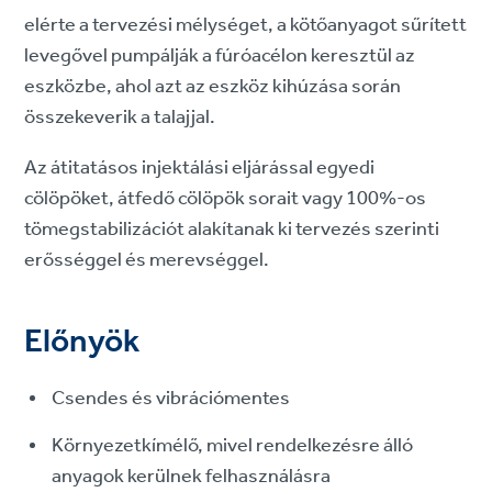
elérte a tervezési mélységet, a kötőanyagot sűrített
levegővel pumpálják a fúróacélon keresztül az
eszközbe, ahol azt az eszköz kihúzása során
összekeverik a talajjal.
Az átitatásos injektálási eljárással egyedi
cölöpöket, átfedő cölöpök sorait vagy 100%-os
tömegstabilizációt alakítanak ki tervezés szerinti
erősséggel és merevséggel.
Előnyök
Csendes és vibrációmentes
Környezetkímélő, mivel rendelkezésre álló
anyagok kerülnek felhasználásra