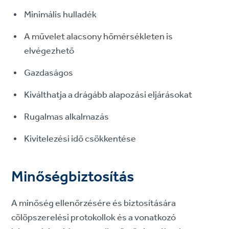
Minimális hulladék
A művelet alacsony hőmérsékleten is
elvégezhető
Gazdaságos
Kiválthatja a drágább alapozási eljárásokat
Rugalmas alkalmazás
Kivitelezési idő csökkentése
Minőségbiztosítás
A minőség ellenőrzésére és biztosítására
cölöpszerelési protokollok és a vonatkozó