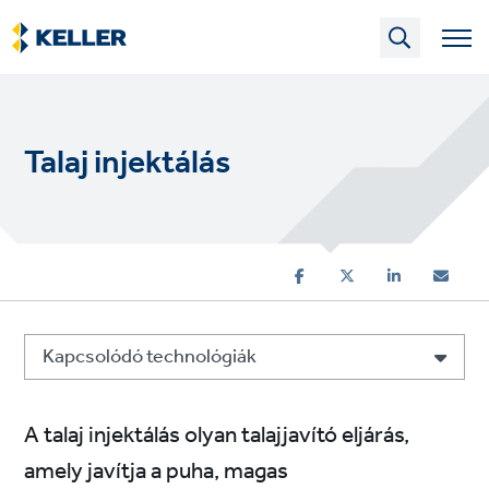
Skip
to
main
content
Talaj injektálás
Kapcsolódó technológiák
A talaj injektálás olyan talajjavító eljárás,
amely javítja a puha, magas