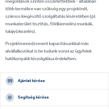
megoldások szintén összetettebbek - általában
több termékre van szükség egy projektnél,
számos kiegészítő szolgáltatás kíséretében (pl.
munkaterület tisztítás, földkiemelési munkák,
talajvízkezelés).
Projektmenedzsment kapacitásunkkal más
alvállalkozókat is be tudunk vonni az ügyfelek
hatékonyabb kiszolgálása érdekében.
Footer
CTAs
Ajánlat kérése
Segítség kérése