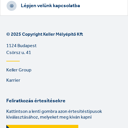
Lépjen velünk kapcsolatba
© 2025 Copyright Keller Mélyépítő Kft
1124 Budapest
Csörsz u. 41
Footer
Keller Group
links
Karrier
Feliratkozás értesítésekre
Kattintson a lenti gombra azon értesítéstípusok
kiválasztásához, melyeket meg kíván kapni