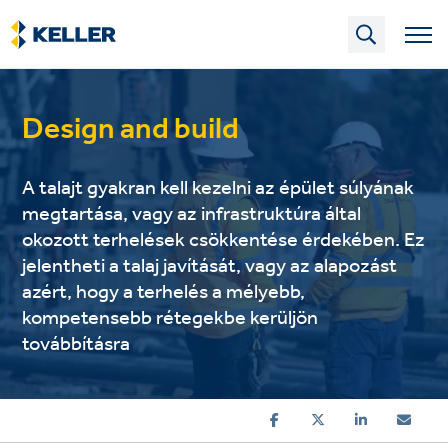
Skip
to
main
content
Design and build
A talajt gyakran kell kezelni az épület súlyának
megtartása, vagy az infrastruktúra által
okozott terhelések csökkentése érdekében. Ez
jelentheti a talaj javítását, vagy az alapozást
azért, hogy a terhelés a mélyebb,
kompetensebb rétegekbe kerüljön
továbbításra