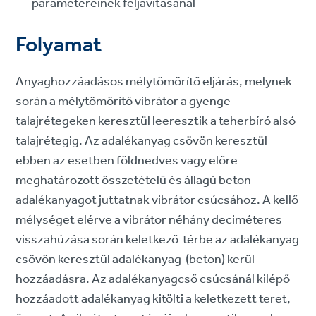
paramétereinek feljavításánál
Folyamat
Anyaghozzáadásos mélytömörítő eljárás, melynek
során a mélytömörítő vibrátor a gyenge
talajrétegeken keresztül leeresztik a teherbíró alsó
talajrétegig. Az adalékanyag csövön keresztül
ebben az esetben földnedves vagy előre
meghatározott összetételű és állagú beton
adalékanyagot juttatnak vibrátor csúcsához. A kellő
mélységet elérve a vibrátor néhány deciméteres
visszahúzása során keletkező térbe az adalékanyag
csövön keresztül adalékanyag (beton) kerül
hozzáadásra. Az adalékanyagcső csúcsánál kilépő
hozzáadott adalékanyag kitölti a keletkezett teret,