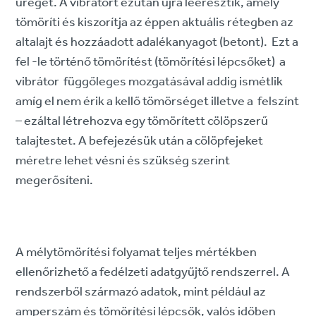
üreget. A vibrátort ezután újra leeresztik, amely
tömöríti és kiszorítja az éppen aktuális rétegben az
altalajt és hozzáadott adalékanyagot (betont). Ezt a
fel -le történő tömörítést (tömörítési lépcsőket) a
vibrátor függőleges mozgatásával addig ismétlik
amíg el nem érik a kellő tömörséget illetve a felszínt
– ezáltal létrehozva egy tömörített cölöpszerű
talajtestet. A befejezésük után a cölöpfejeket
méretre lehet vésni és szükség szerint
megerősíteni.
A mélytömörítési folyamat teljes mértékben
ellenőrizhető a fedélzeti adatgyűjtő rendszerrel. A
rendszerből származó adatok, mint például az
amperszám és tömörítési lépcsők, valós időben