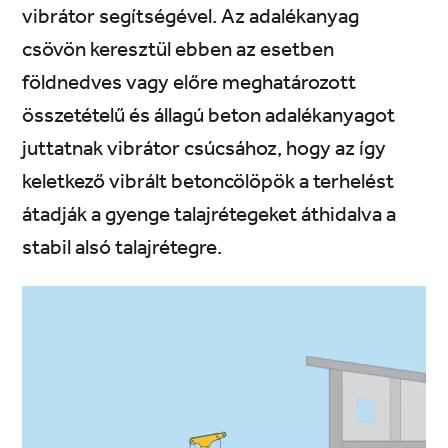
vibrátor segítségével. Az adalékanyag
csövön keresztül ebben az esetben
földnedves vagy előre meghatározott
összetételű és állagú beton adalékanyagot
juttatnak vibrátor csúcsához, hogy az így
keletkező vibrált betoncölöpök a terhelést
átadják a gyenge talajrétegeket áthidalva a
stabil alsó talajrétegre.