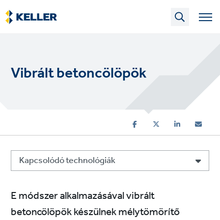
Skip
to
main
content
Vibrált betoncölöpök
Kapcsolódó technológiák
E módszer alkalmazásával vibrált
betoncölöpök készülnek mélytömörítő