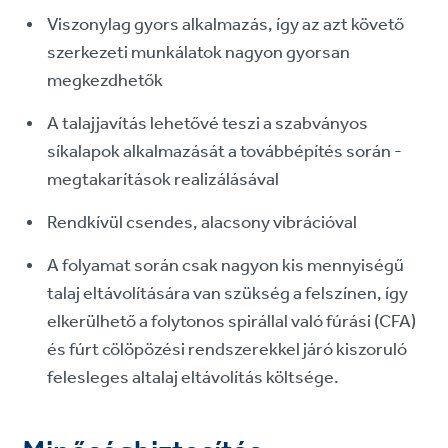
Viszonylag gyors alkalmazás, így az azt követő
szerkezeti munkálatok nagyon gyorsan
megkezdhetők
A talajjavítás lehetővé teszi a szabványos
síkalapok alkalmazását a továbbépítés során -
megtakarítások realizálásával
Rendkívül csendes, alacsony vibrációval
A folyamat során csak nagyon kis mennyiségű
talaj eltávolítására van szükség a felszínen, így
elkerülhető a folytonos spirállal való fúrási (CFA)
és fúrt cölöpözési rendszerekkel járó kiszoruló
felesleges altalaj eltávolítás költsége.