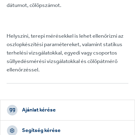
dátumot, cölöpszámot.
Helyszíni, terepi mérésekkel is lehet ellenőrizni az
oszlopkészítési paramétereket, valamint statikus
terhelési vizsgálatokkal, egyedi vagy csoportos
süllyedésmérési vizsgálatokkal és cölöpátmérő
ellenőrzéssel.
Footer
CTAs
Ajánlat kérése
Segítség kérése