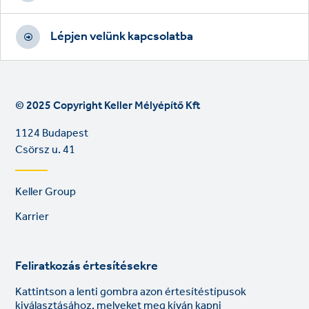
Lépjen velünk kapcsolatba
© 2025 Copyright Keller Mélyépítő Kft
1124 Budapest
Csörsz u. 41
Footer
Keller Group
links
Karrier
Feliratkozás értesítésekre
Kattintson a lenti gombra azon értesítéstípusok
kiválasztásához, melyeket meg kíván kapni