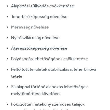
Alapozási süllyedés csökkentése
Teherbíró képesség növelése
Merevség növelése
Nyírószilárdság növelése
Áteresztőképesség növelése
Folyósodás lehetőségének csökkentése
Feltöltött területek stabilizálása, teherbíróvá
tétele
Síkalappal történő alapozás lehetősége a
mélytömörítést követően
Fokozottan hatékony szemcsés talajok