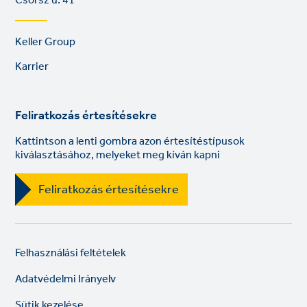
Csörsz u. 41
Footer
Keller Group
links
Karrier
Feliratkozás értesítésekre
Kattintson a lenti gombra azon értesítéstípusok
kiválasztásához, melyeket meg kíván kapni
Feliratkozás értesítésekre
Legal
So
Felhasználási feltételek
links
lin
Adatvédelmi Irányelv
Sütik kezelése