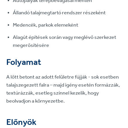
Autópályák terepbevágásai mentén
Állandó talajmegtartó rendszer részeként
Medencék, parkok elemeként
Alagút építések során vagy meglévő szerkezet
megerősítésére
Folyamat
A lőtt betont az adott felületre fújják - sok esetben
talajszegezett falra – majd igény esetén formázzák,
textúrázzák, esetleg színnel kezelik, hogy
beolvadjon a környezetbe.
Előnyök