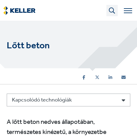
Skip
to
main
content
Lőtt beton
Kapcsolódó technológiák
A lőtt beton nedves állapotában,
természetes kinézetű, a környezetbe