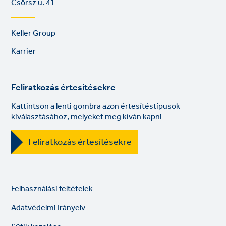
Csörsz u. 41
Footer
Keller Group
links
Karrier
Feliratkozás értesítésekre
Kattintson a lenti gombra azon értesítéstípusok
kiválasztásához, melyeket meg kíván kapni
Feliratkozás értesítésekre
Legal
So
Felhasználási feltételek
links
lin
Adatvédelmi Irányelv