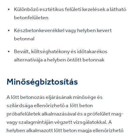
Különböző esztétikus felületi kezelések a látható
betonfelületen
Készbetonkeverékkel vagy helyben kevert
betonnal
Bevált, költséghatékony és időtakarékos
alternatívája a helyben öntött betonnak
Minőségbiztosítás
A lőtt betonozás eljárásának minősége és
szilárdsága ellenőrizhető a lőtt beton
próbafelületek alkalmazásával és a prófelület mag-
vagy szalagmintáján végzett vizsgálatokkal. A
helyben alkalmazott lőtt beton magja ellenőrizhető