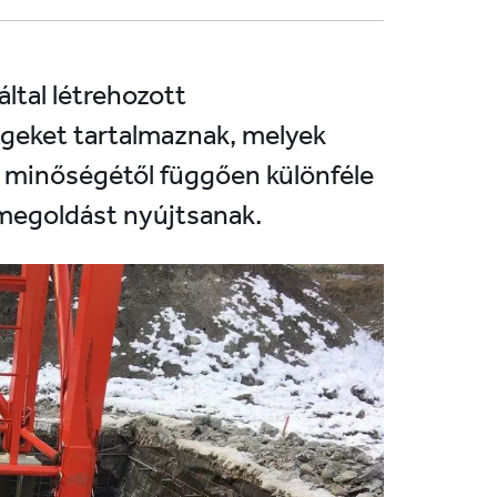
ltal létrehozott
regeket tartalmaznak, melyek
aj minőségétől függően különféle
 megoldást nyújtsanak.