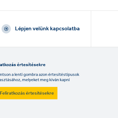
Lépjen velünk kapcsolatba
ratkozás értesítésekre
intson a lenti gombra azon értesítéstípusok
lasztásához, melyeket meg kíván kapni
Feliratkozás értesítésekre