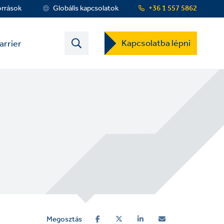
orrások
Globális kapcsolatok
+36 1 557 5862
Contact
Kapcsolatba lépni
arrier
US
Dropdown
Menu
Megosztás