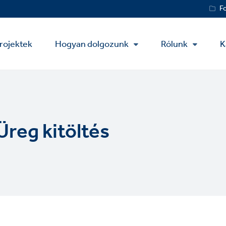
Service
F
Menu
rojektek
Hogyan dolgozunk
Rólunk
K
 Üreg kitöltés