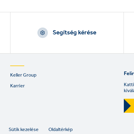
Segítség kérése
Footer
Feli
Keller Group
links
Katt
Karrier
kivá
Sütik kezelése
Oldaltérkép