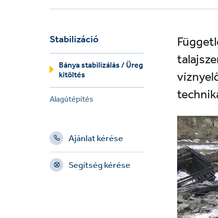
Stabilizáció
Függetl
talajsz
Bánya stabilizálás / Üreg
víznyel
kitöltés
technik
Alagútépítés
Ajánlat kérése
Segítség kérése