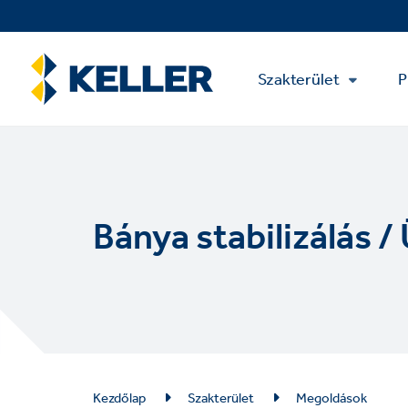
Skip
to
main
Main
content
Szakterület
P
Menu
Bánya stabilizálás /
Breadcrumb
Kezdőlap
Szakterület
Megoldások