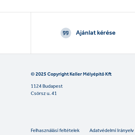
Footer
CTAs
Ajánlat kérése
© 2025 Copyright Keller Mélyépítő Kft
1124 Budapest
Csörsz u. 41
Legal
Felhasználási feltételek
Adatvédelmi Irányelv