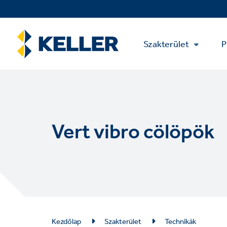
Skip
to
main
Main
content
Szakterület
P
Menu
Vert vibro cölöpök
Breadcrumb
Kezdőlap
Szakterület
Technikák