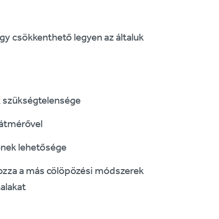
ogy csökkenthető legyen az általuk
ek szükségtelensége
 átmérővel
ének lehetősége
tozza a más cölöpözési módszerek
alakat