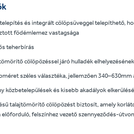
ök
telepítés és integrált cölöpsüveggel telepíthető, h
ztott födémlemez vastagsága
ős teherbírás
jtömörítő cölöpözéssel járó hulladék elhelyezésén
pméret széles választéka, jellemzően 340–630mm
 közbetelepülések és kisebb akadályok elkerülés
sű talajtömörítő cölöpözést biztosít, amely korlá
 előforduló, felszínhez vezető szennyeződés-útvon