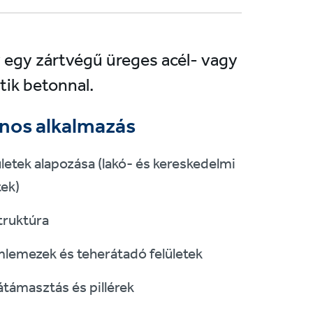
y egy zártvégű üreges acél- vagy
tik betonnal.
ános alkalmazás
letek alapozása (lakó- és kereskedelmi
tek)
truktúra
lemezek és teherátadó felületek
átámasztás és pillérek