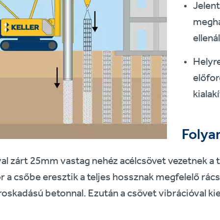
Jelent
megha
ellená
Helyre
előfor
kialak
Folya
al zárt 25mm vastag nehéz acélcsövet vezetnek a tala
r a csőbe eresztik a teljes hossznak megfelelő rác
skadású betonnal. Ezután a csövet vibrációval ki