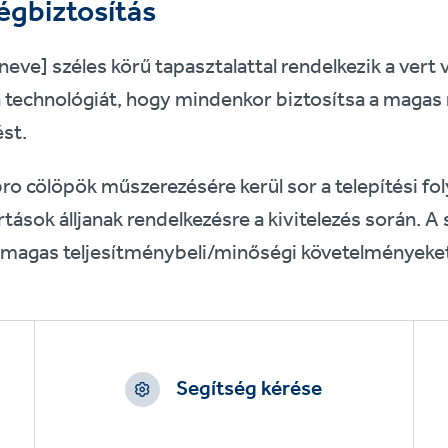
égbiztosítás
 neve] széles körű tapasztalattal rendelkezik a ver
 a technológiát, hogy mindenkor biztosítsa a maga
st.
bro cölöpök műszerezésére kerül sor a telepítési f
rtások álljanak rendelkezésre a kivitelezés során. 
a magas teljesítménybeli/minőségi követelményeke
Segítség kérése