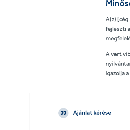
Minős
A(z) [cég
fejleszti
megfelelé
A vert vi
nyilvánta
igazolja 
Footer
CTAs
Ajánlat kérése