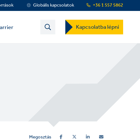
orrások
Globális kapcsolatok
+36 1 557 5862
Contact
Kapcsolatba lépni
arrier
US
Dropdown
Menu
Megosztás