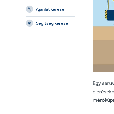
Ajánlat kérése
Segítség kérése
Egy saruv
eléréseko
mérőkúpro