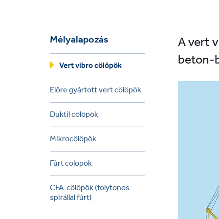
Mélyalapozás
A vert 
beton-b
Vert vibro cölöpök
Előre gyártott vert cölöpök
Duktil cölöpök
Mikrocölöpök
Fúrt cölöpök
CFA-cölöpök (folytonos
spirállal fúrt)