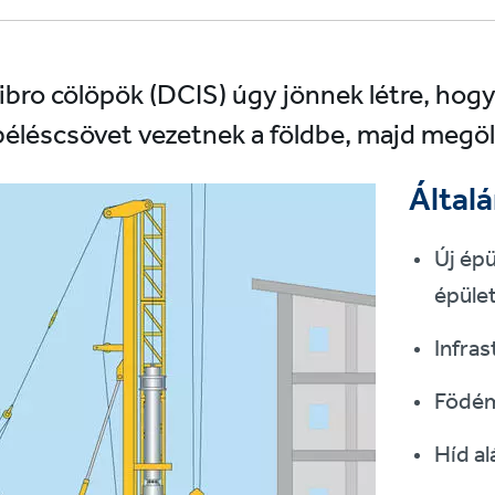
vibro cölöpök (DCIS) úgy jönnek létre, hog
éléscsövet vezetnek a földbe, majd megöl
Által
Új épü
épüle
Infras
Födém
Híd al