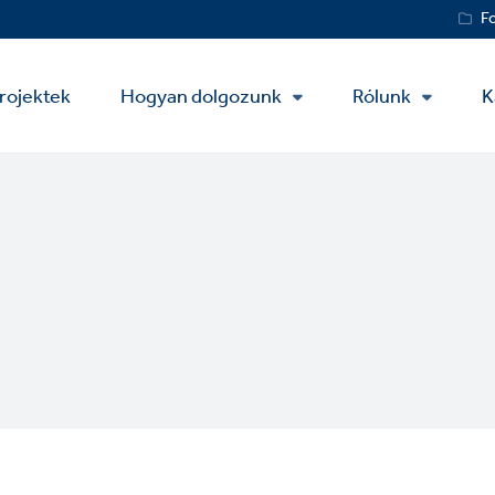
Service
F
Menu
rojektek
Hogyan dolgozunk
Rólunk
K