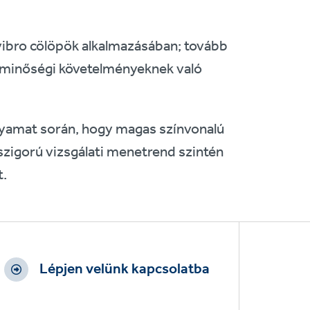
t vibro cölöpök alkalmazásában; tovább
s minőségi követelményeknek való
olyamat során, hogy magas színvonalú
A szigorú vizsgálati menetrend szintén
t.
Lépjen velünk kapcsolatba