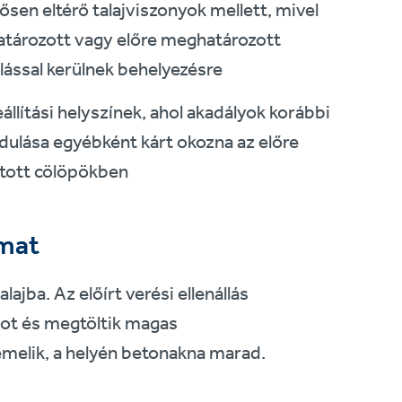
ősen eltérő talajviszonyok mellett, mivel
tározott vagy előre meghatározott
llással kerülnek behelyezésre
állítási helyszínek, ahol akadályok korábbi
dulása egyébként kárt okozna az előre
ított cölöpökben
mat
jba. Az előírt verési ellenállás
sot és megtöltik magas
emelik, a helyén betonakna marad.