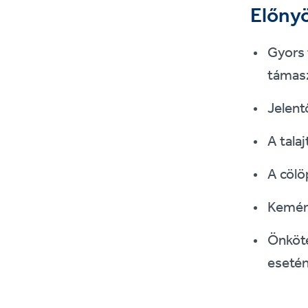
Előny
Gyors 
támas
Jelent
A tala
A cölö
Kemény
Önköté
esetén