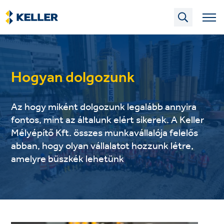
Skip
to
main
content
Hogyan dolgozunk
Az hogy miként dolgozunk legalább annyira
fontos, mint az általunk elért sikerek. A Keller
Mélyépítő Kft. összes munkavállalója felelős
abban, hogy olyan vállalatot hozzunk létre,
amelyre büszkék lehetünk