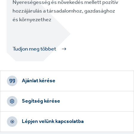
Nyereségesség és növekedés mellett pozitív
hozzájárulás a társadalomhoz, gazdasághoz
és környezethez
Tudjon meg többet
Footer
CTAs
Ajánlat kérése
Segítség kérése
Lépjen velünk kapcsolatba