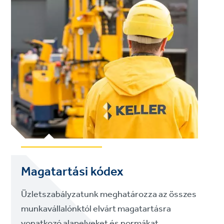
Magatartási kódex
Üzletszabályzatunk meghatározza az összes
munkavállalónktól elvárt magatartásra
vonatkozó alapelveket és normákat