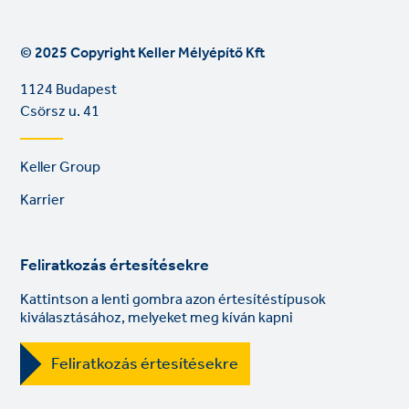
© 2025 Copyright Keller Mélyépítő Kft
1124 Budapest
Csörsz u. 41
Footer
Keller Group
links
Karrier
Feliratkozás értesítésekre
Kattintson a lenti gombra azon értesítéstípusok
kiválasztásához, melyeket meg kíván kapni
Feliratkozás értesítésekre