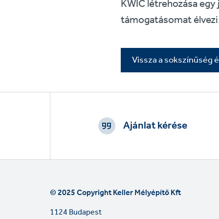
KWIC létrehozása egy j
támogatásomat élvezi
Vissza a sokszínűség 
Footer
CTAs
Ajánlat kérése
© 2025 Copyright Keller Mélyépítő Kft
1124 Budapest