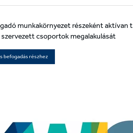
ogadó munkakörnyezet részeként aktívan 
l szervezett csoportok megalakulását
és befogadás részhez