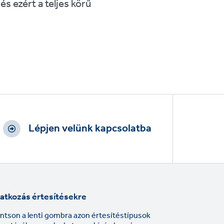
s ezért a teljes körű
Lépjen velünk kapcsolatba
ratkozás értesítésekre
intson a lenti gombra azon értesítéstípusok