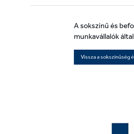
A sokszínű és bef
munkavállalók álta
Vissza a sokszínűség 