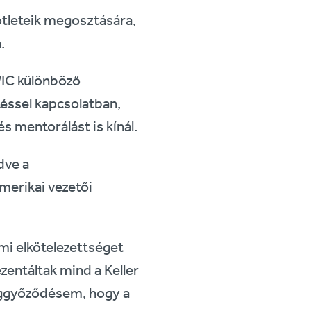
ötleteik megosztására,
.
WIC különböző
éssel kapcsolatban,
s mentorálást is kínál.
dve a
merikai vezetői
mi elkötelezettséget
ezentáltak mind a Keller
eggyőződésem, hogy a