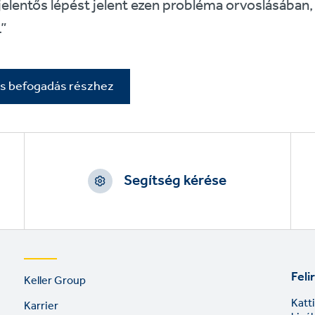
elentős lépést jelent ezen probléma orvoslásában, é
.”
és befogadás részhez
Segítség kérése
Footer
Feli
Keller Group
links
Katt
Karrier