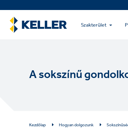
Skip
to
main
Main
content
Szakterület
P
Menu
A sokszínű gondolk
Breadcrumb
Kezdőlap
Hogyan dolgozunk
Sokszínűsé