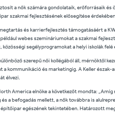
tosít a nők számára gondolataik, erőforrásaik és 
őipar szakmai fejlesztésének elősegítése érdekében
 megtartás és karrierfejlesztés támogatásáért a K
például webes szemináriumokat a szakmai fejleszt
, közösségi segélyprogramokat a helyi iskolák felé é
lönböző szerepű női kollégából áll, mérnöktől kez
 a kommunikáció és marketingig. A Keller észak-a
t élvezi.
North America elnöke a következőt mondta: „Amíg 
 és a befogadás mellett, a nők továbbra is alulrepr
z építőipar egészének tekintetében. Határozott m