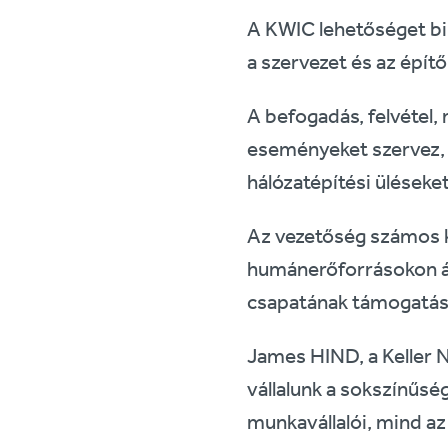
A KWIC lehetőséget biz
a szervezet és az épít
A befogadás, felvétel,
eseményeket szervez, 
hálózatépítési üléseket
Az vezetőség számos kü
humánerőforrásokon át
csapatának támogatásá
James HIND, a Keller 
vállalunk a sokszínűség
munkavállalói, mind a