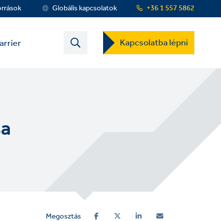
orrások
Globális kapcsolatok
+36 1 557 5862
Contact
Kapcsolatba lépni
arrier
US
Dropdown
Menu
sa
Megosztás