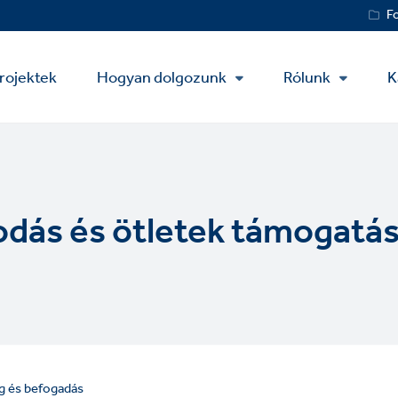
Service
F
Menu
rojektek
Hogyan dolgozunk
Rólunk
K
odás és ötletek támogatá
g és befogadás