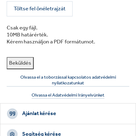
C
Töltse fel önéletrajzát
V
d
o
c
u
Csak egy fájl.
m
10MB határérték.
e
n
Kérem használjon a PDF formátumot.
t
Olvassa el a toborzással kapcsolatos adatvédelmi
nyilatkozatunkat
Olvassa el Adatvédelmi Irányelvünket
Footer
CTAs
Ajánlat kérése
Segítség kérése