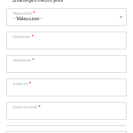
Szükséges mezőt jelöl
Megszólítás
Keresztnév
Vezetéknév
E
Email cím
m
a
i
Email cím ismét
l
c
í
m