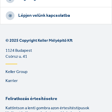
Lépjen velünk kapcsolatba
© 2025 Copyright Keller Mélyépítő Kft
1124 Budapest
Csörsz u. 41
Footer
Keller Group
links
Karrier
Feliratkozás értesítésekre
Kattintson a lenti gombra azon értesítéstípusok